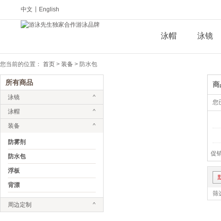
中文
|
English
泳帽
泳镜
您当前的位置：
首页
>
装备
>
防水包
所有商品
商
泳镜
^
您
泳帽
^
装备
^
防雾剂
促销
防水包
浮板
背漂
筛
周边定制
^