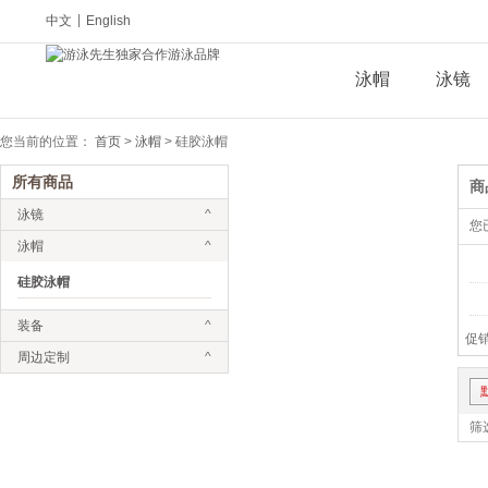
中文
|
English
泳帽
泳镜
您当前的位置：
首页
>
泳帽
>
硅胶泳帽
所有商品
商
泳镜
^
您
泳帽
^
硅胶泳帽
装备
^
促销
周边定制
^
筛