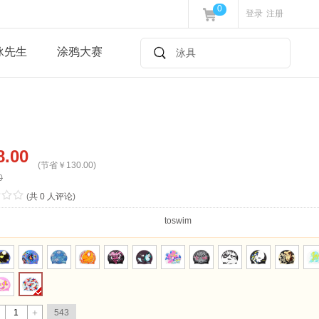
0
登录
注册
泳先生
涂鸦大赛
.00
(节省￥130.00)
0
/
.
/
.
/
.
(
共 0 人评论
)
toswim
543
+