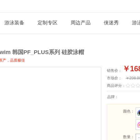
游泳装备
定制专区
周边产品
侠迷秀
游
swim 韩国PF_PLUS系列 硅胶泳帽
原产，品质极佳
￥168
销售价：
市场价：
￥298.0
/
.
/
.
商品评分：
品牌：
颜色
：
数量：
-