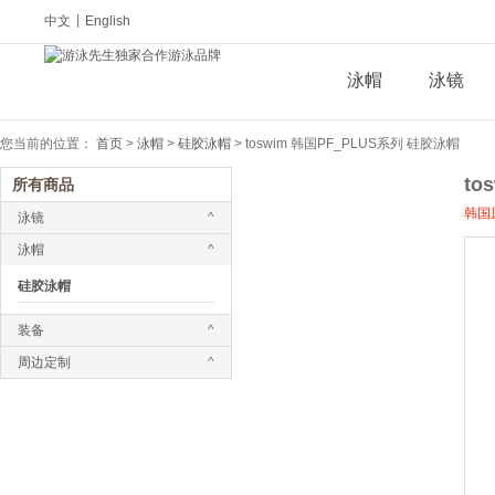
中文
|
English
泳帽
泳镜
您当前的位置：
首页
>
泳帽
>
硅胶泳帽
>
toswim 韩国PF_PLUS系列 硅胶泳帽
to
所有商品
韩国
泳镜
^
泳帽
^
硅胶泳帽
装备
^
周边定制
^