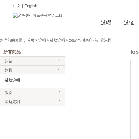
中文
|
English
泳帽
泳镜
您当前的位置：
首页
>
泳帽
>
硅胶泳帽
>
toswim 时尚印花硅胶泳帽
t
所有商品
泳镜
^
泳帽
^
硅胶泳帽
装备
^
周边定制
^